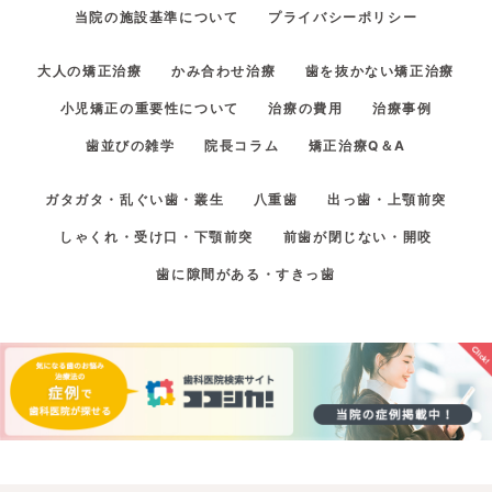
当院の施設基準について
プライバシーポリシー
大人の矯正治療
かみ合わせ治療
歯を抜かない矯正治療
小児矯正の重要性について
治療の費用
治療事例
歯並びの雑学
院長コラム
矯正治療Q＆A
ガタガタ・乱ぐい歯・叢生
八重歯
出っ歯・上顎前突
しゃくれ・受け口・下顎前突
前歯が閉じない・開咬
歯に隙間がある・すきっ歯