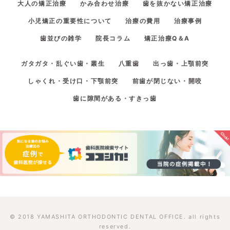
大人の矯正治療
かみ合わせ治療
歯を抜かない矯正治療
小児矯正の重要性について
治療の費用
治療事例
歯並びの雑学
院長コラム
矯正治療Q＆A
ガタガタ・乱ぐい歯・叢生
八重歯
出っ歯・上顎前突
しゃくれ・受け口・下顎前突
前歯が閉じない・開咬
歯に隙間がある・すきっ歯
© 2018 YAMASHITA ORTHODONTIC DENTAL OFFICE. all rights
reserved.