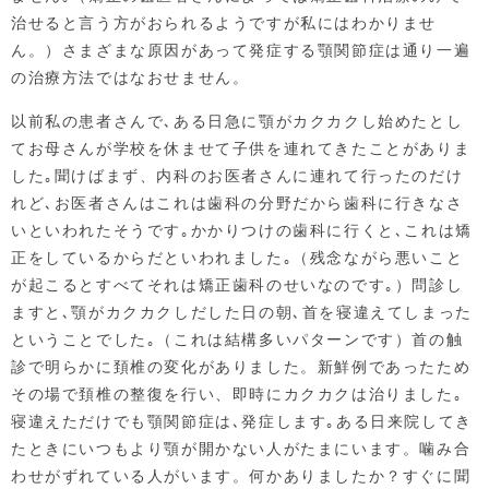
治せると言う方がおられるようですが私にはわかりませ
ん。）さまざまな原因があって発症する顎関節症は通り一遍
の治療方法ではなおせません。
以前私の患者さんで､ある日急に顎がカクカクし始めたとし
てお母さんが学校を休ませて子供を連れてきたことがありま
した｡聞けばまず、内科のお医者さんに連れて行ったのだけ
れど､お医者さんはこれは歯科の分野だから歯科に行きなさ
いといわれたそうです｡かかりつけの歯科に行くと､これは矯
正をしているからだといわれました｡（残念ながら悪いこと
が起こるとすべてそれは矯正歯科のせいなのです｡）問診し
ますと､顎がカクカクしだした日の朝､首を寝違えてしまった
ということでした｡（これは結構多いパターンです）首の触
診で明らかに頚椎の変化がありました。新鮮例であったため
その場で頚椎の整復を行い、即時にカクカクは治りました｡
寝違えただけでも顎関節症は､発症します｡ある日来院してき
たときにいつもより顎が開かない人がたまにいます。噛み合
わせがずれている人がいます。何かありましたか？すぐに聞