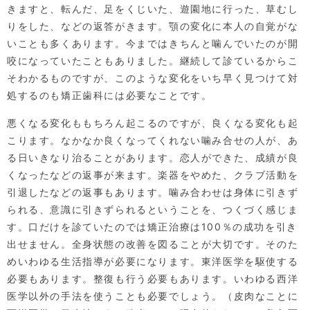
きますと、転んだ、足をくじいた、遊園地に行った、草むし
りをした、などの返答がきます。顎の変化に本人の自覚がな
いことも多くあります。今まではきちんと噛んでいたのが開
咬になっていたこともありました。継続して診ているからこ
そわかるものですが、このような変化をいち早く見つけて対
処するのも矯正歯科には必要なことです。
悪くなる変化ももちろん起こるのですが、良くなる変化も起
こります。なかなか良くなってくれない噛み合せの人が、あ
る日いきなり治ることがあります。恋人ができた、成績が良
くなったなどの返事が来ます。楽器をやめた、クラブ活動を
引退したなどの返事もあります。噛み合わせは身体に引きず
られる、意識に引きずられるということを、つくづく感じま
す。口だけを診ていたのでは矯正治療は100％の成功を引き
出せません。全身状態の改善を図ることが大切です。そのた
めいわゆる生活指導が必要になります。東洋医学を駆使する
必要もあります。整復も行う必要もあります。いわゆる西洋
医学以外の手法を使うことも必要でしょう。（皮肉なことに