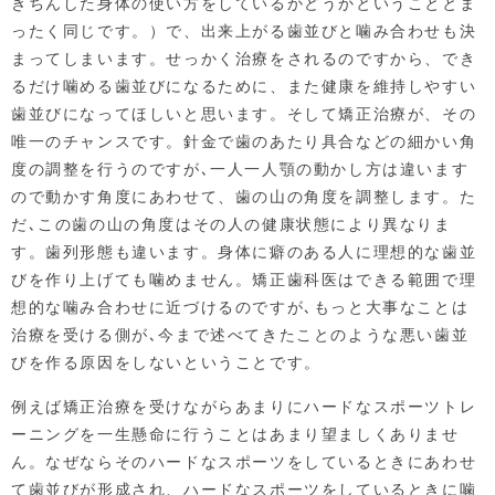
きちんした身体の使い方をしているかどうかということとま
ったく同じです。）で、出来上がる歯並びと噛み合わせも決
まってしまいます。せっかく治療をされるのですから、でき
るだけ噛める歯並びになるために、また健康を維持しやすい
歯並びになってほしいと思います。そして矯正治療が、その
唯一のチャンスです。針金で歯のあたり具合などの細かい角
度の調整を行うのですが､一人一人顎の動かし方は違います
ので動かす角度にあわせて、歯の山の角度を調整します。た
だ､この歯の山の角度はその人の健康状態により異なりま
す。歯列形態も違います。身体に癖のある人に理想的な歯並
びを作り上げても噛めません。矯正歯科医はできる範囲で理
想的な噛み合わせに近づけるのですが､もっと大事なことは
治療を受ける側が､今まで述べてきたことのような悪い歯並
びを作る原因をしないということです。
例えば矯正治療を受けながらあまりにハードなスポーツトレ
ーニングを一生懸命に行うことはあまり望ましくありませ
ん。なぜならそのハードなスポーツをしているときにあわせ
て歯並びが形成され、ハードなスポーツをしているときに噛