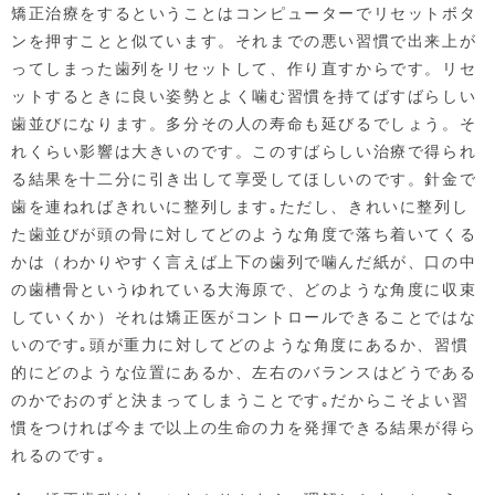
矯正治療をするということはコンピューターでリセットボタ
ンを押すことと似ています。それまでの悪い習慣で出来上が
ってしまった歯列をリセットして、作り直すからです。リセ
ットするときに良い姿勢とよく噛む習慣を持てばすばらしい
歯並びになります。多分その人の寿命も延びるでしょう。そ
れくらい影響は大きいのです。このすばらしい治療で得られ
る結果を十二分に引き出して享受してほしいのです。針金で
歯を連ねればきれいに整列します｡ただし、きれいに整列し
た歯並びが頭の骨に対してどのような角度で落ち着いてくる
かは（わかりやすく言えば上下の歯列で噛んだ紙が、口の中
の歯槽骨というゆれている大海原で、どのような角度に収束
していくか）それは矯正医がコントロールできることではな
いのです｡頭が重力に対してどのような角度にあるか、習慣
的にどのような位置にあるか、左右のバランスはどうである
のかでおのずと決まってしまうことです｡だからこそよい習
慣をつければ今まで以上の生命の力を発揮できる結果が得ら
れるのです｡