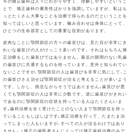
今の矯正歯科は人々にわかりやすく、理解しやすいというこ
とで、矯正歯科の審美性ばかりを強調していますが、私はも
っとたくさん大事なことを治療で得られるのだということを
知ってほしいと思っています。噛み合わせは身体にとって、
ひとつの生命器官としての重要な役割があります。
皮肉なことに顎関節症の方々の歯並びは、見た目が非常にき
れいな歯並びの人がけっこう多いのです。それはもちろん矯
正治療をした歯並びではありません。最近の隙間のない乳歯
の歯並びに共通するものを持っています。意外と知られてい
ないことですが､顎関節症の人は歯並びを非常に気にして､こ
の歯並びさえ治せば顎関節症が治ると考えることが多いよう
です。しかし、残念ながらそうではありません｡歯並びが悪
くても顎関節症の人は非常に少数です。逆に歯並びがきれい
であるのに顎関節症の症状を持っている人はたくさんいま
す｡歯科治療を全く受けたことのない人まで顎関節症を持っ
ていることもしばしばです｡矯正治療を行って、たまたま治
ってしまった人もいますが､すべての人が治るわけではあり
ません｡（矯正の歯医者さんによっては矯正歯科治療のみで