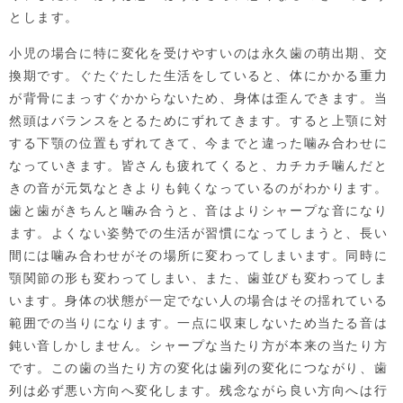
とします。
小児の場合に特に変化を受けやすいのは永久歯の萌出期、交
換期です。ぐたぐたした生活をしていると、体にかかる重力
が背骨にまっすぐかからないため、身体は歪んできます。当
然頭はバランスをとるためにずれてきます。すると上顎に対
する下顎の位置もずれてきて、今までと違った噛み合わせに
なっていきます。皆さんも疲れてくると、カチカチ噛んだと
きの音が元気なときよりも鈍くなっているのがわかります。
歯と歯がきちんと噛み合うと、音はよりシャープな音になり
ます。よくない姿勢での生活が習慣になってしまうと、長い
間には噛み合わせがその場所に変わってしまいます。同時に
顎関節の形も変わってしまい、また、歯並びも変わってしま
います。身体の状態が一定でない人の場合はその揺れている
範囲での当りになります。一点に収束しないため当たる音は
鈍い音しかしません。シャープな当たり方が本来の当たり方
です。この歯の当たり方の変化は歯列の変化につながり、歯
列は必ず悪い方向へ変化します。残念ながら良い方向へは行