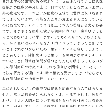
西洋医学の発生地である欧米では、現在使われている救急医
療以外の医療の半分以上は、日本でいうところの現代医学以
外の療法です。日本だけが医療の現場では世界に取り残され
てしまっています。有能な人たちがお医者さんになっている
のに残念です。）そしてそれ以上に本人の理解と努力が必要
です。さまざまな臨床経験から顎関節症には、歯並びはほと
んど関係ないように思います｡（もちろんゼロではありませ
ん。特に低い噛み合わせを人工的に作ってしまったときはそ
のときは気がつかないため、治すチャンスを逸してしまうこ
とがあります。陳旧化すると治るにも時間がかかります。）
幸いなことに通常は時間が経つとだんだん収まってくるのが
この顎関節症の特徴です｡これも歯並びが関係しているとい
う説を否定する理由です｡時々相談を受けますが､残念ながら
私は顎関節症の治療は行っていません｡
単にきれいなだけの歯並びは健康を約束するものではありま
せん。矯正治療を受けられるならば、可能であれば、噛み合
わせと全身との関連について認識をもった歯科医に治療を頼
むことが良いでしょう。治療方針は歯科医師の間でかなりの