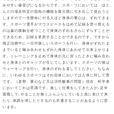
みやすい歯並びになるからです。スポ－ツにおいては、ほと
んどの場合特定の筋肉の機能を最大限に引き出して使おうと
しますので一生懸命にやる人ほど身体の重心は、ずれてきま
す。スポーツ選手がマウスピースをはめて記録を塗り替える
のは歯の接触を絶つことで身体のずれをさらにずらすことが
できるため、記録を更新することができるのです。ですから
矯正治療中に一日中激しいスポーツを行い、身体がずれたま
までいると噛み合わせもずれた身体にあわせて出来上がりま
す。トレーニングを止めて身体が元に戻ったときに噛み合わ
せと身体とのギャップが生じてしまいます。スポーツの後は
ウォーキングを行い、身体のずれを直してください。ちなみ
に、いわゆるスポーツはそれ自体においては人体に対して害
です。（姿勢、重心など又は活性酸素の問題）現在、科学者
においてこれは常識です。激しく仕事をしてきた人が､定年
退職して､やることが無くぶらぶらしていると急に老けて来
たり､体調を壊したりするのも共通することがあるように思
います｡