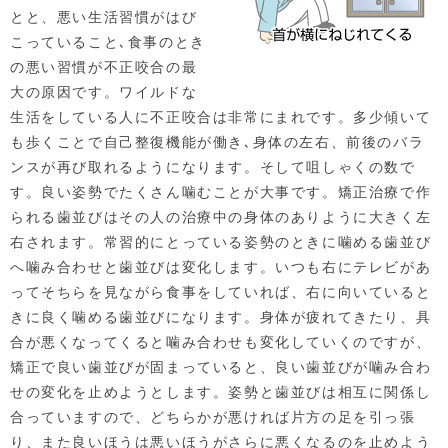
とと、悪い生活習慣がはび
こっていること､食事のとき
の悪い習慣が不正咬合の最
大の原因です。ワイルドな
生活をしている人に不正咬合は非常にまれです。多少傾いて
も歩くことで自己整復機能が働き､身体の左右、前後のバラ
ンスが再び取れるようになります。そして咀しゃくの数で
す。良い姿勢でたくさん噛むことが大事です。矯正治療で作
られる歯並びはその人の治療中の身体のありように大きく左
右されます。常習的にとっている姿勢のときに噛める歯並び
へ噛み合わせと歯並びは変化します。いつも右にテレビがあ
ってそちらを見ながら食事をしていれば、右に向いていると
きに良く噛める歯並びになります。身体が疲れてきたり、具
合が悪くなってくると噛み合わせも変化していくのですが、
矯正で良い歯並びが固まっていると、良い歯並びが噛み合わ
せの変化を止めようとします。姿勢と歯並びは相互に関係し
合っていますので、どちらかが悪ければ片方の足を引っ張
り、また良いほうは悪いほうがさらに悪くなるのを止めよう