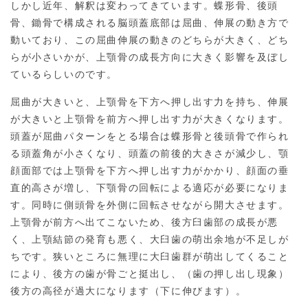
しかし近年、解釈は変わってきています。蝶形骨、後頭
骨、鋤骨で構成される脳頭蓋底部は屈曲、伸展の動き方で
動いており、この屈曲伸展の動きのどちらが大きく、どち
らが小さいかが、上顎骨の成長方向に大きく影響を及ぼし
ているらしいのです。
屈曲が大きいと、上顎骨を下方へ押し出す力を持ち、伸展
が大きいと上顎骨を前方へ押し出す力が大きくなります。
頭蓋が屈曲パターンをとる場合は蝶形骨と後頭骨で作られ
る頭蓋角が小さくなり、頭蓋の前後的大きさが減少し、顎
顔面部では上顎骨を下方へ押し出す力がかかり、顔面の垂
直的高さが増し、下顎骨の回転による適応が必要になりま
す。同時に側頭骨を外側に回転させながら開大させます。
上顎骨が前方へ出てこないため、後方臼歯部の成長が悪
く、上顎結節の発育も悪く、大臼歯の萌出余地が不足しが
ちです。狭いところに無理に大臼歯群が萌出してくること
により、後方の歯が骨ごと挺出し、（歯の押し出し現象）
後方の高径が過大になります（下に伸びます）。