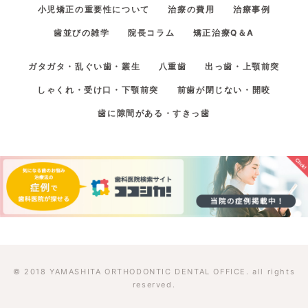
小児矯正の重要性について
治療の費用
治療事例
歯並びの雑学
院長コラム
矯正治療Q＆A
ガタガタ・乱ぐい歯・叢生
八重歯
出っ歯・上顎前突
しゃくれ・受け口・下顎前突
前歯が閉じない・開咬
歯に隙間がある・すきっ歯
© 2018 YAMASHITA ORTHODONTIC DENTAL OFFICE. all rights
reserved.