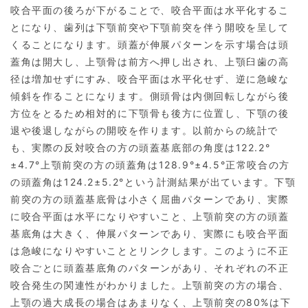
咬合平面の後ろが下がることで、咬合平面は水平化するこ
とになり、歯列は下顎前突や下顎前突を伴う開咬を呈して
くることになります。頭蓋が伸展パターンを示す場合は頭
蓋角は開大し、上顎骨は前方へ押し出され、上顎臼歯の高
径は増加せずにすみ、咬合平面は水平化せず、逆に急峻な
傾斜を作ることになります。側頭骨は内側回転しながら後
方位をとるため相対的に下顎骨も後方に位置し、下顎の後
退や後退しながらの開咬を作ります。以前からの統計で
も、実際の反対咬合の方の頭蓋基底部の角度は122.2°
±4.7°上顎前突の方の頭蓋角は128.9°±4.5°正常咬合の方
の頭蓋角は124.2±5.2°という計測結果が出ています。下顎
前突の方の頭蓋基底骨は小さく屈曲パターンであり、実際
に咬合平面は水平になりやすいこと、上顎前突の方の頭蓋
基底角は大きく、伸展パターンであり、実際にも咬合平面
は急峻になりやすいこととリンクします。このように不正
咬合ごとに頭蓋基底角のパターンがあり、それぞれの不正
咬合発生の関連性がわかりました。上顎前突の方の場合、
上顎の過大成長の場合はあまりなく、上顎前突の80%は下