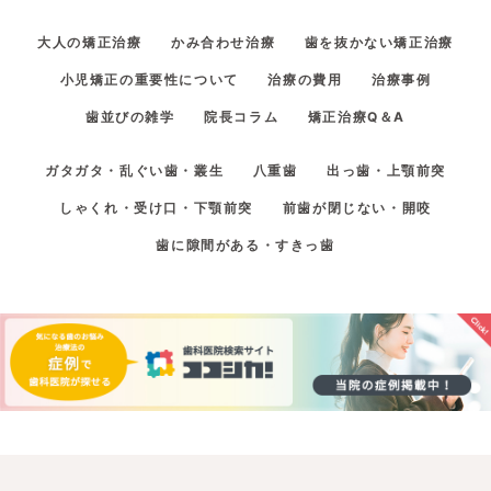
大人の矯正治療
かみ合わせ治療
歯を抜かない矯正治療
小児矯正の重要性について
治療の費用
治療事例
歯並びの雑学
院長コラム
矯正治療Q＆A
ガタガタ・乱ぐい歯・叢生
八重歯
出っ歯・上顎前突
しゃくれ・受け口・下顎前突
前歯が閉じない・開咬
歯に隙間がある・すきっ歯