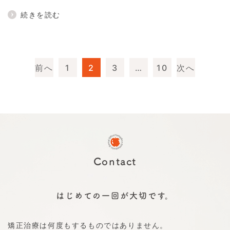
続きを読む
前へ
1
2
3
…
10
次へ
投
稿
の
ペ
ー
Contact
ジ
送
はじめての一回が大切です。
り
矯正治療は何度もするものではありません。