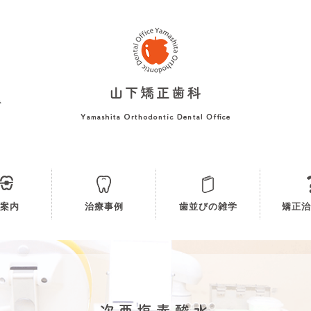
で
案内
治療事例
歯並びの雑学
矯正治
正
正の重要性について
矯正治療
わせ治療
かない矯正治療について
費用
正が大切な理由とメリット
が悪くなる原因とは？
わせが悪いと体はゆがむ？