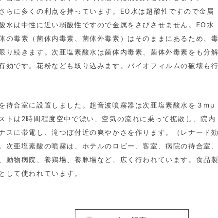
さらに多くの利点を持っています。EO水は超酸性ですので金属
酸水は中性に近い弱酸性ですので金属をさびさせません。EO水
体の毒素（菌体内毒素、菌体外毒素）はそのままにあるため、
限り続きます。次亜塩素酸水は菌体内毒素、菌体外毒素をも分
有効です。花粉なども取り込みます。バイオフィルムの破壊も
を待合室に設置しました。超音波噴霧器は次亜塩素酸水を３mμ
ストは2時間程度空中で漂い、空気の流れに乗って拡散し、院内
ナスに帯電し、滝つぼ付近の爽やかさを作ります。（レナード
。次亜塩素酸の噴霧は、ホテルのロビー、客室、病院の待合室
、動物病院、養鶏場、養豚場など、広く行われています。食品
として使われています。