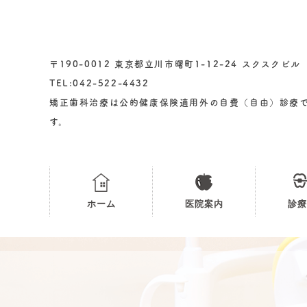
〒190-0012 東京都立川市曙町1-12-24 スクスクビル
TEL:042-522-4432
矯正歯科治療は公的健康保険適用外の自費（自由）診療
す。
ホーム
医院案内
診療
院長あいさつ
アクセス・診療時間
小児矯
小児矯
大人の
かみ合
歯を抜
治療の
小児矯
歯並び
噛み合