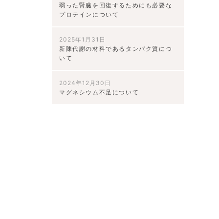
弱った腎臓を回復するためにも必要な
プロテインについて
毒
2025年1月31日
新陳代謝の材料であるタンパク質につ
解
いて
行
2024年12月30日
マグネシウム不足について
効
、
製