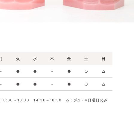
月
火
水
木
金
土
日
-
●
●
-
●
○
△
-
●
●
-
●
○
△
0:00～13:00 14:30～18:30 △：第2・4日曜日のみ