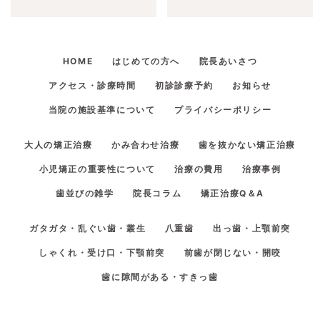
HOME
はじめての方へ
院長あいさつ
アクセス・診療時間
初診診療予約
お知らせ
当院の施設基準について
プライバシーポリシー
大人の矯正治療
かみ合わせ治療
歯を抜かない矯正治療
小児矯正の重要性について
治療の費用
治療事例
歯並びの雑学
院長コラム
矯正治療Q＆A
ガタガタ・乱ぐい歯・叢生
八重歯
出っ歯・上顎前突
しゃくれ・受け口・下顎前突
前歯が閉じない・開咬
歯に隙間がある・すきっ歯