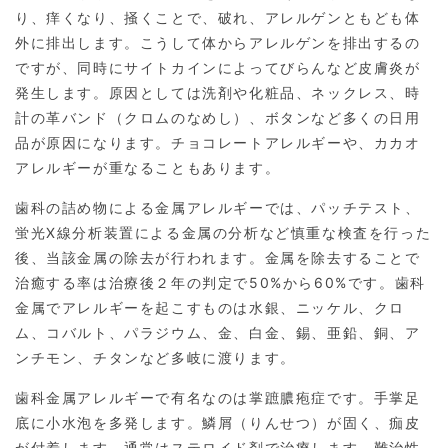
り、痒くなり、掻くことで、破れ、アレルゲンともども体
外に排出します。こうして体からアレルゲンを排出するの
ですが、同時にサイトカインによってびらんなど皮膚炎が
発生します。原因としては洗剤や化粧品、ネックレス、時
計の革バンド（クロムのなめし）、ボタンなど多くの日用
品が原因になります。チョコレートアレルギーや、カカオ
アレルギーが重なることもあります。
歯科の詰め物による金属アレルギーでは、パッチテスト、
蛍光X線分析装置による金属の分析など慎重な検査を行った
後、当該金属の除去が行われます。金属を除去することで
治癒する率は治療後２年の判定で50%から60%です。歯科
金属でアレルギーを起こすものは水銀、ニッケル、クロ
ム、コバルト、パラジウム、金、白金、錫、亜鉛、銅、ア
ンチモン、チタンなど多岐に渡ります。
歯科金属アレルギーで有名なのは掌蹠膿疱症です。手掌足
底に小水泡を多発します。鱗屑（りんせつ）が固く、痂皮
が付着します。通常はステロイド剤で治療します。難治性