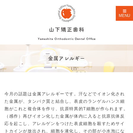
MENU
金属アレルギー
今月の話題は金属アレルギーです。汗などでイオン化され
た金属が、タンパク質と結合し、表皮のランゲルハンス細
胞がこれと複合体を作り、抗原特異的T細胞が作られます。
（感作）再びイオン化した金属が体内に入ると抗原抗体反
応を起こし、アレルゲンをつけた表皮細胞を殺すためサイ
トカインが放出され、細胞を液化し、その部が小水泡にな