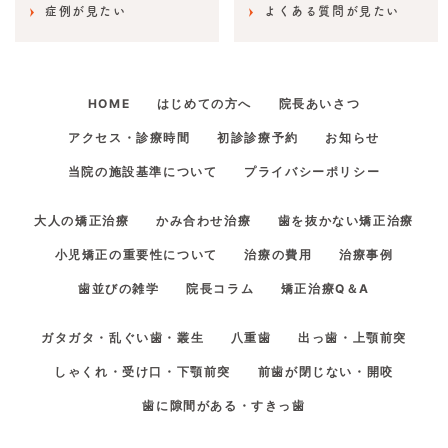
症例が見たい
よくある質問が見たい
HOME
はじめての方へ
院長あいさつ
アクセス・診療時間
初診診療予約
お知らせ
当院の施設基準について
プライバシーポリシー
大人の矯正治療
かみ合わせ治療
歯を抜かない矯正治療
小児矯正の重要性について
治療の費用
治療事例
歯並びの雑学
院長コラム
矯正治療Q＆A
ガタガタ・乱ぐい歯・叢生
八重歯
出っ歯・上顎前突
しゃくれ・受け口・下顎前突
前歯が閉じない・開咬
歯に隙間がある・すきっ歯