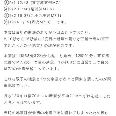
③9/1 12:48 (東京湾東部M7.1)
④9/2 11:46(勝浦沖M7.6)
⑤9/2 18:27(九十九里沖M7.1)
⑥1924 1/15(丹沢M7.3) です。
本震は最初の断層の滑りが小田原直下でおこり、
約10秒から15秒後に2度目の断層の滑りが三浦半島の直下
で起こった双子地震との説が有力です。
本震は11時58分32秒から起こり始め、12時01分に東京湾
北部でＭ7.2の一つ目の余震、12時03分に山梨で二つ目の
Ｍ7.1の余震が起こっています。
これら双子の地震と2つの余震が次々と関東を襲ったのが関
東地震でした。
長さ130キロ幅70キロの断層が平均2.1Mのずれを起こした
と考えられています。
当時の地震計が最初の地震で振り切れてしまったため後か