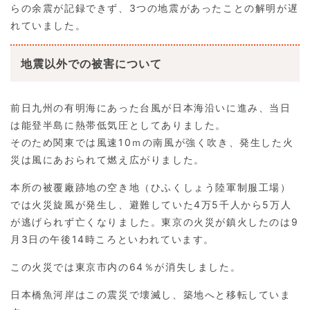
らの余震が記録できず、3つの地震があったことの解明が遅
れていました。
地震以外での被害について
前日九州の有明海にあった台風が日本海沿いに進み、当日
は能登半島に熱帯低気圧としてありました。
そのため関東では風速10ｍの南風が強く吹き、発生した火
災は風にあおられて燃え広がりました。
本所の被覆廠跡地の空き地（ひふくしょう陸軍制服工場）
では火災旋風が発生し、避難していた4万5千人から5万人
が逃げられず亡くなりました。東京の火災が鎮火したのは9
月3日の午後14時ころといわれています。
この火災では東京市内の64％が消失しました。
日本橋魚河岸はこの震災で壊滅し、築地へと移転していま