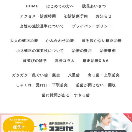
HOME
はじめての方へ
院長あいさつ
アクセス・診療時間
初診診療予約
お知らせ
当院の施設基準について
プライバシーポリシー
大人の矯正治療
かみ合わせ治療
歯を抜かない矯正治療
小児矯正の重要性について
治療の費用
治療事例
歯並びの雑学
院長コラム
矯正治療Q＆A
ガタガタ・乱ぐい歯・叢生
八重歯
出っ歯・上顎前突
しゃくれ・受け口・下顎前突
前歯が閉じない・開咬
歯に隙間がある・すきっ歯