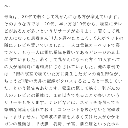
ん。
最近は、30代で若くして乳がんになる方が増えています。
そのような方では、20代、早い方は10代から、寝室にテレ
ビがある方が多いというリサーチがあります。若くして乳
がんになった患者さん11人を調べたところ、9人がベッドの
隣にテレビを置いていました。一人は電気カーペットで寝
ており、もう一人は電気系統を置いてあるガレージの真上
に寝ていました。若くして乳がんになった方々11人すべて
の人が睡眠時に電磁波にさらされていました。他の事例で
は、2階の寝室で寝ていた方に発生したガンの発生部位が、
ちょうど1階の天井の配線がクロスするところと一致してい
た、という報告もあります。寝室は概して狭く、乳がんの
人のテレビとの距離は、１ｍ以内であることが多いという
リサーチもあります。テレビなどは、スイッチを切っても
微弱な電流が流れており、コンセントを抜かないと電磁波
は止まりません。電磁波の影響を大きく受けた人がかかる
ガンの種類は、甲状腺、乳房、子宮、前立腺といったホル