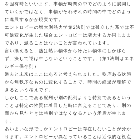
を固有時といいます。事物が時間の中でどのように展開し
ていくかではなく、事物がそれぞれの時間の中でどのよう
に進展するかが現実です。
エントロピーの増大則熱力学第2法則では孤立した系では不
可逆変化が生じた場合エントロピーは増大するか同じまま
であり、減ることはないことが言われています。
言い換えると、熱は熱い物体から冷たい物体にしか移ら
ず、決して逆は生じないということです。（第1法則はエネ
ルギー保存則）
過去と未来はここにあると考えられました。秩序ある状態
から無秩序なものに変化することで、時間の経過が理解で
きるという考えです。
しかしここである配列が別の配列よりも特別であるという
ことは特定の性質に着目した時に言えることであり、別の
面から見たときは特別ではなくなるという矛盾が生じま
す。
あいまいな形でしかエントロピーは存在しないことが分か
ります。エントロピーが異なっていることは近似的な視点